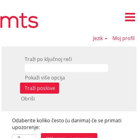
Jezik
Moj profil
Traži po ključnoj reči
Pokaži više opcija
Obriši
Odaberite koliko često (u danima) će se primati
upozorenje: