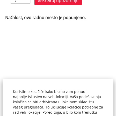
Kreiraj upozorenje
Nažalost, ovo radno mesto je popunjeno.
Početna stranica
Koristimo kolačiće kako bismo vam ponudili
najbolje iskustvo na veb-lokaciji. Vaša podešavanja
Najčešće traženi poslovi
kolačića će biti arhivirana u lokalnom skladištu
vašeg pregledača. To uključuje kolačiće potrebne za
Prikaži sve poslove
rad veb-lokacije. Pored toga, u bilo kom trenutku