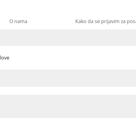
O nama
Kako da se prijavim za po
(trenutna
slove
stranica)