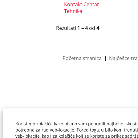
Kontakt Centar
Tehnika
Rezultati
1 – 4
od
4
Početna stranica
Najčešće tra
Koristimo kolačiće kako bismo vam ponudili najbolje iskustv
potrebne za rad veb-lokacije. Pored toga, u bilo kom trenutk
veb-lokacije, kao i za kolačiće koji se koriste za prikaz sadr