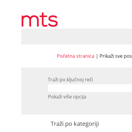
Početna stranica
|
Prikaži sve po
Traži po ključnoj reči
Pokaži više opcija
Traži po kategoriji