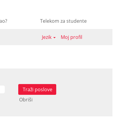
sao?
Telekom za studente
Jezik
Moj profil
Obriši