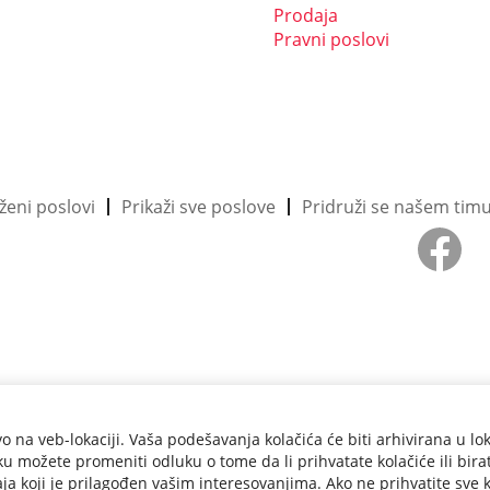
Prodaja
Pravni poslovi
ženi poslovi
Prikaži sve poslove
Pridruži se našem tim
O
t
v
a
r
a
s
e
u
n
o
v
o na veb-lokaciji. Vaša podešavanja kolačića će biti arhivirana u l
o
j
u možete promeniti odluku o tome da li prihvatate kolačiće ili bira
k
žaja koji je prilagođen vašim interesovanjima. Ako ne prihvatite sve k