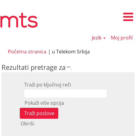
Jezik
Moj profil
(trenutna
Početna stranica
|
u Telekom Srbija
stranica)
Rezultati pretrage za
"".
Traži po ključnoj reči
Pokaži više opcija
Obriši