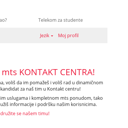
sao?
Telekom za studente
Jezik
Moj profil
 mts KONTAKT CENTRA!
a, voliš da im pomažeš i voliš rad u dinamičnom
kandidat za naš tim u Kontakt centru!
šim uslugama i kompletnom mts ponudom, tako
ružiš informacije i podršku našim korisnicima.
idružite se našem timu!