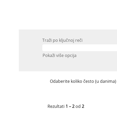
Traži po ključnoj reči
Pokaži više opcija
Odaberite koliko često (u danima)
Rezultati
1 – 2
od
2