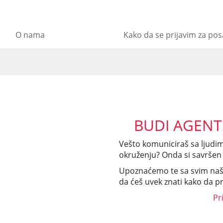
O nama
Kako da se prijavim za po
BUDI AGENT
Vešto komuniciraš sa ljudim
okruženju? Onda si savršen 
Upoznaćemo te sa svim na
da ćeš uvek znati kako da p
Pr