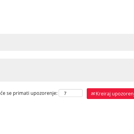
 će se primati upozorenje:
Kreiraj upozoren