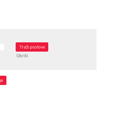
Obriši
je